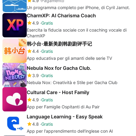
4.9
Pagamento
Un programma completo per iPhone, di Cyril Jarnot.
CharmXP: AI Charisma Coach
4.9
Gratis
Esercita la fiducia sociale con il coaching vocale di
CharmXP
韩小台-最新美剧韩剧剧评手记
4.4
Gratis
App educativa per gli amanti delle serie TV
Nebula Nox for Gacha Club.
3.9
Gratis
Nebula Nox: Creatività e Stile per Gacha Club
Cultural Care - Host Family
4.9
Gratis
App per Famiglie Ospitanti di Au Pair
Language Learning - Easy Speak
4.8
Gratis
App per l'apprendimento dell'inglese con AI