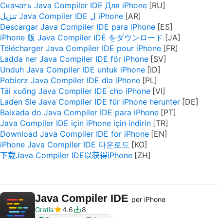
Скачать Java Compiler IDE Для iPhone
تنزيل Java Compiler IDE ل iPhone
Descargar Java Compiler IDE para iPhone
iPhone 版 Java Compiler IDE をダウンロード
Télécharger Java Compiler IDE pour iPhone
Ladda ner Java Compiler IDE för iPhone
Unduh Java Compiler IDE untuk iPhone
Pobierz Java Compiler IDE dla iPhone
Tải xuống Java Compiler IDE cho iPhone
Laden Sie Java Compiler IDE für iPhone herunter
Baixada do Java Compiler IDE para iPhone
Java Compiler IDE için iPhone için indirin
Download Java Compiler IDE for iPhone
iPhone Java Compiler IDE 다운로드
下载Java Compiler IDE以获得iPhone
Java Compiler IDE
per iPhone
Gratis
4.6
8