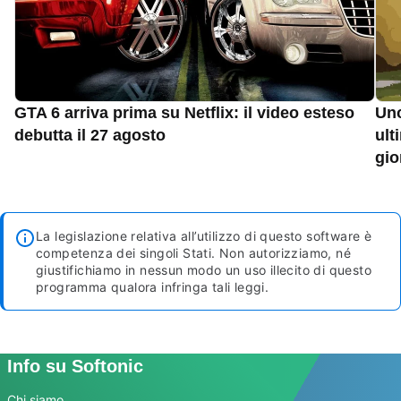
GTA 6 arriva prima su Netflix: il video esteso
Uno
debutta il 27 agosto
ult
gio
La legislazione relativa all’utilizzo di questo software è
competenza dei singoli Stati. Non autorizziamo, né
giustifichiamo in nessun modo un uso illecito di questo
programma qualora infringa tali leggi.
Info su Softonic
Chi siamo