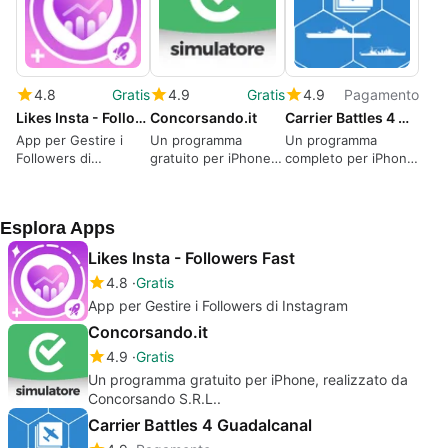
4.8
Gratis
4.9
Gratis
4.9
Pagamento
Likes Insta - Followers Fast
Concorsando.it
Carrier Battles 4 Guadalcanal
App per Gestire i
Un programma
Un programma
Followers di
gratuito per iPhone,
completo per iPhone,
Instagram
realizzato da
di Cyril Jarnot.
Concorsando S.R.L..
Esplora Apps
Likes Insta - Followers Fast
4.8
Gratis
App per Gestire i Followers di Instagram
Concorsando.it
4.9
Gratis
Un programma gratuito per iPhone, realizzato da
Concorsando S.R.L..
Carrier Battles 4 Guadalcanal